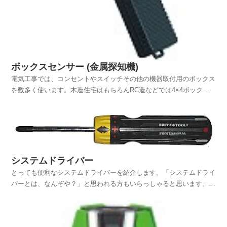
ボックスセンサー (金属探知機)
電気工事では、コンセントやスイッチその他の機器取付用のボックス
を数多く使います。木造住宅はもちろんRC造などでは4×4ボックス
やセーリスボックスなどを用いて、スイッチやコンセントその他の機
器の取付用に建込み作業を行います。以前は、トロフックを取付けて
寸切りボルトで引き付けていましたが、最近はスタッド...
システムドライバー
とっても便利なシステムドライバーを紹介します。「システムドライ
バーとは、なんぞや？」と思われる方もいらっしゃると思います。簡
単に言ってしまえば、プラス・マイナスのドライバーが1本になった
ものです。みなさんもご存知だと思いますが、先端部分を取り替えれ
ば一つの持ち手でプラス・マイナスのドライバーとして使...