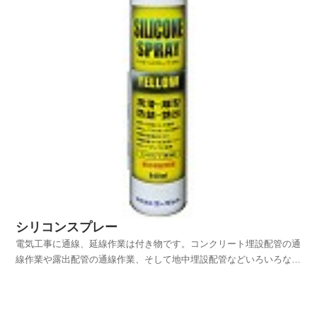
シリコンスプレー
電気工事に通線、延線作業は付き物です。コンクリート埋設配管の通
線作業や露出配管の通線作業、そして地中埋設配管などいろいろな種
類の配管にケーブルを通す作業は、頻繁に行っていると思います。通
線作業のときに使うのが“デンサンウエット”などの入線液ですが、液
ダレしたりケーブルを引っ張るとケーブルに付着した入...